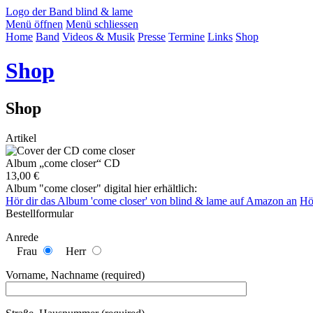
Logo der Band blind & lame
Menü öffnen
Menü schliessen
Home
Band
Videos & Musik
Presse
Termine
Links
Shop
Shop
Shop
Artikel
Album „come closer“ CD
13,00 €
Album "come closer" digital hier erhältlich:
Hör dir das Album 'come closer' von blind & lame auf Amazon an
Hö
Bestellformular
Anrede
Frau
Herr
Vorname, Nachname (required)