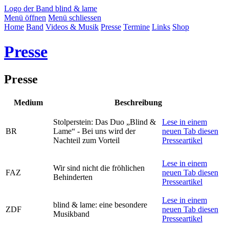
Logo der Band blind & lame
Menü öffnen
Menü schliessen
Home
Band
Videos & Musik
Presse
Termine
Links
Shop
Presse
Presse
Medium
Beschreibung
Stolperstein: Das Duo „Blind &
Lese in einem
BR
Lame“ - Bei uns wird der
neuen Tab diesen
Nachteil zum Vorteil
Presseartikel
Lese in einem
Wir sind nicht die fröhlichen
FAZ
neuen Tab diesen
Behinderten
Presseartikel
Lese in einem
blind & lame: eine besondere
ZDF
neuen Tab diesen
Musikband
Presseartikel